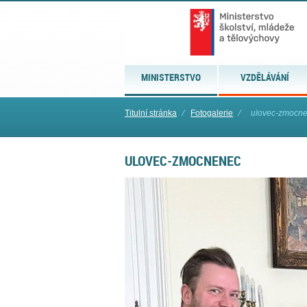
MINISTERSTVO
VZDĚLÁVÁNÍ
Titulní stránka
⁄
Fotogalerie
⁄
ulovec-zmocn
ULOVEC-ZMOCNENEC