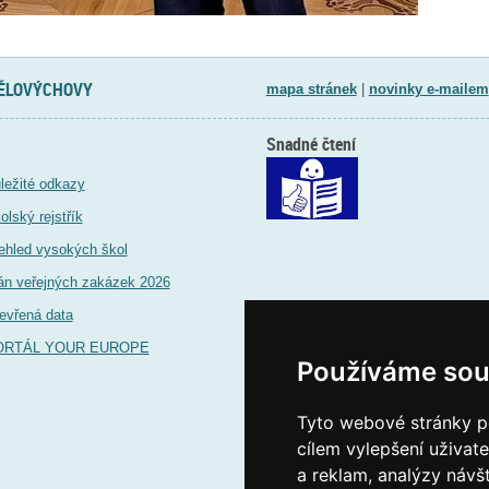
TĚLOVÝCHOVY
mapa stránek
|
novinky e-mailem
Snadné čtení
ležité odkazy
olský rejstřík
ehled vysokých škol
án veřejných zakázek 2026
evřená data
ORTÁL YOUR EUROPE
Používáme sou
Tyto webové stránky po
cílem vylepšení uživat
a reklam, analýzy návš