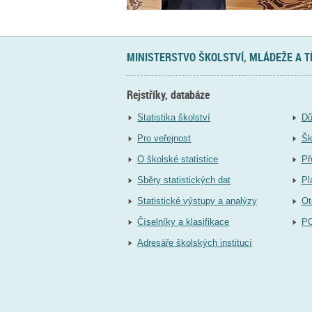
MINISTERSTVO ŠKOLSTVÍ, MLÁDEŽE A 
Rejstříky, databáze
Statistika školství
Dů
Pro veřejnost
Šk
O školské statistice
Př
Sběry statistických dat
Pl
Statistické výstupy a analýzy
Ot
Číselníky a klasifikace
P
Adresáře školských institucí