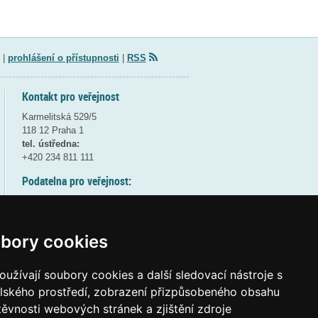
|
prohlášení o přístupnosti
|
RSS
Kontakt pro veřejnost
Karmelitská 529/5
118 12 Praha 1
tel. ústředna:
+420 234 811 111
Podatelna pro veřejnost:
pondělí a středa - 7:30-17:00
úterý a čtvrtek - 7:30-15:30
pátek - 7:30-14:00
bory cookies
8:30 - 9:30 - bezpečnostní přestávka
(více informací
ZDE
)
užívají soubory cookies a další sledovací nástroje s
elského prostředí, zobrazení přizpůsobeného obsahu
Elektronická podatelna:
těvnosti webových stránek a zjištění zdroje
posta@msmt
gov
cz