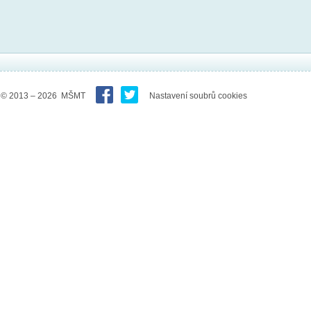
© 2013 – 2026 MŠMT
Nastavení soubrů cookies