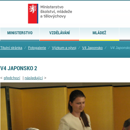
MINISTERSTVO
VZDĚLÁVÁNÍ
MLÁDEŽ
Titulní stránka
⁄
Fotogalerie
⁄
Výzkum a vývoj
⁄
V4 Japonsko
⁄
V4 Japonsk
V4 JAPONSKO 2
<
předchozí
|
následující
>