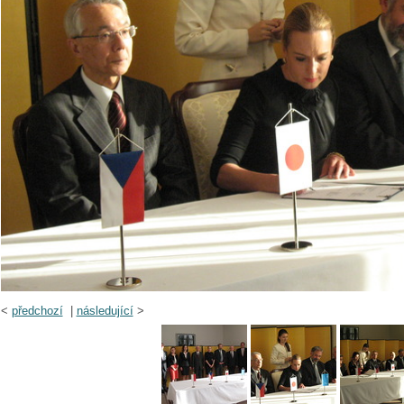
<
předchozí
|
následující
>