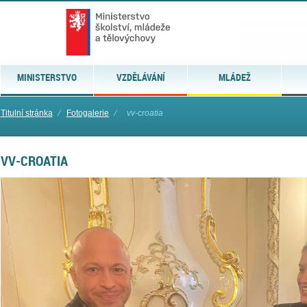
MINISTERSTVO
VZDĚLÁVÁNÍ
MLÁDEŽ
Titulní stránka
⁄
Fotogalerie
⁄
vv-croatia
VV-CROATIA