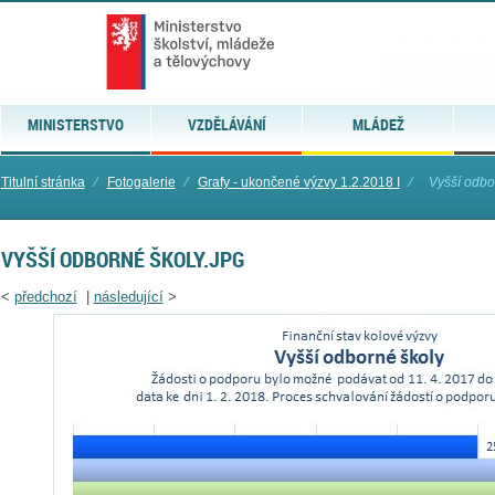
MINISTERSTVO
VZDĚLÁVÁNÍ
MLÁDEŽ
Titulní stránka
⁄
Fotogalerie
⁄
Grafy - ukončené výzvy 1.2.2018 I
⁄
Vyšší odbo
VYŠŠÍ ODBORNÉ ŠKOLY.JPG
<
předchozí
|
následující
>