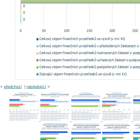
<
předchozí
|
následující
>