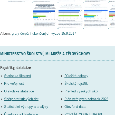
Album:
grafy čerpání ukončených výzev 15.8.2017
MINISTERSTVO ŠKOLSTVÍ, MLÁDEŽE A TĚLOVÝCHOVY
Rejstříky, databáze
Statistika školství
Důležité odkazy
Pro veřejnost
Školský rejstřík
O školské statistice
Přehled vysokých škol
Sběry statistických dat
Plán veřejných zakázek 2026
Statistické výstupy a analýzy
Otevřená data
Číselníky a klasifikace
PORTÁL YOUR EUROPE