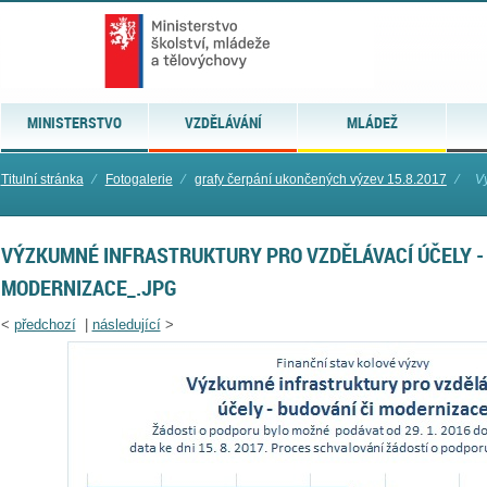
MINISTERSTVO
VZDĚLÁVÁNÍ
MLÁDEŽ
Titulní stránka
⁄
Fotogalerie
⁄
grafy čerpání ukončených výzev 15.8.2017
⁄
Vý
VÝZKUMNÉ INFRASTRUKTURY PRO VZDĚLÁVACÍ ÚČELY - 
MODERNIZACE_.JPG
<
předchozí
|
následující
>