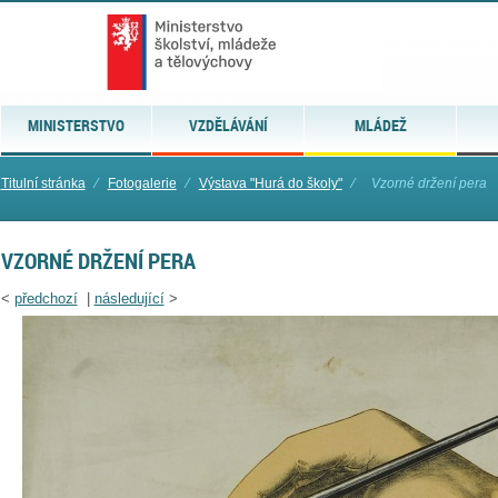
MINISTERSTVO
VZDĚLÁVÁNÍ
MLÁDEŽ
Titulní stránka
⁄
Fotogalerie
⁄
Výstava "Hurá do školy"
⁄
Vzorné držení pera
VZORNÉ DRŽENÍ PERA
<
předchozí
|
následující
>