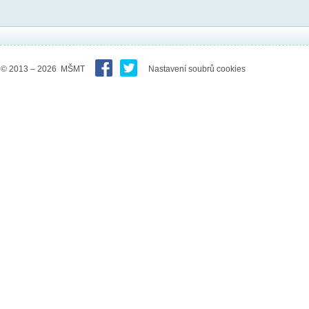
© 2013 – 2026 MŠMT
Nastavení soubrů cookies