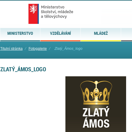
MINISTERSTVO
VZDĚLÁVÁNÍ
MLÁDEŽ
Titulní stránka
⁄
Fotogalerie
⁄
Zlatý_Ámos_logo
ZLATÝ_ÁMOS_LOGO