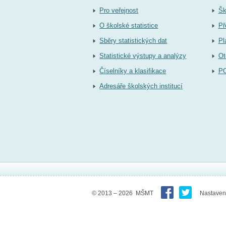
Pro veřejnost
Šk
O školské statistice
Př
Sběry statistických dat
Pl
Statistické výstupy a analýzy
Ot
Číselníky a klasifikace
P
Adresáře školských institucí
© 2013 – 2026 MŠMT
Nastaven