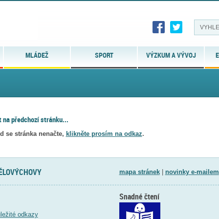
MLÁDEŽ
SPORT
VÝZKUM A VÝVOJ
E
t na předchozí stránku...
d se stránka nenačte,
klikněte prosím na odkaz
.
TĚLOVÝCHOVY
mapa stránek
|
novinky e-mailem
Snadné čtení
ležité odkazy