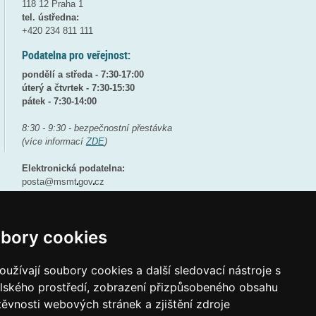
118 12 Praha 1
tel. ústředna:
+420 234 811 111
Podatelna pro veřejnost:
pondělí a středa - 7:30-17:00
úterý a čtvrtek - 7:30-15:30
pátek - 7:30-14:00
8:30 - 9:30 - bezpečnostní přestávka
(více informací
ZDE
)
Elektronická podatelna:
posta@msmt
gov
cz
ID datové schránky:
vidaawt
bory cookies
užívají soubory cookies a další sledovací nástroje s
Tvorba webových stránek a aplikací
elského prostředí, zobrazení přizpůsobeného obsahu
těvnosti webových stránek a zjištění zdroje