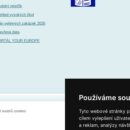
olský rejstřík
ehled vysokých škol
án veřejných zakázek 2026
evřená data
ORTÁL YOUR EUROPE
Používáme sou
Tyto webové stránky po
í soubrů cookies
cílem vylepšení uživat
a reklam, analýzy návš