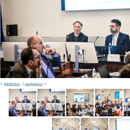
<
předchozí
|
následující
>