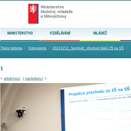
MINISTERSTVO
VZDĚLÁVÁNÍ
MLÁDEŽ
Titulní stránka
⁄
Fotogalerie
⁄
20231213_Seminář_přechod žáků ZŠ na SŠ
⁄
1
<
předchozí
|
následující
>