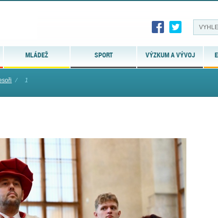
MLÁDEŽ
SPORT
VÝZKUM A VÝVOJ
E
soři
⁄
1