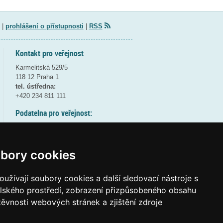
|
prohlášení o přístupnosti
|
RSS
Kontakt pro veřejnost
Karmelitská 529/5
118 12 Praha 1
tel. ústředna:
+420 234 811 111
Podatelna pro veřejnost:
pondělí a středa - 7:30-17:00
úterý a čtvrtek - 7:30-15:30
pátek - 7:30-14:00
bory cookies
8:30 - 9:30 - bezpečnostní přestávka
(více informací
ZDE
)
užívají soubory cookies a další sledovací nástroje s
elského prostředí, zobrazení přizpůsobeného obsahu
Elektronická podatelna:
těvnosti webových stránek a zjištění zdroje
posta@msmt
gov
cz
ID datové schránky:
vidaawt