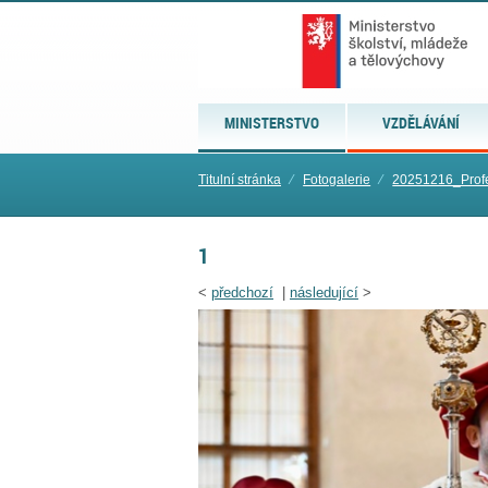
MINISTERSTVO
VZDĚLÁVÁNÍ
Titulní stránka
⁄
Fotogalerie
⁄
20251216_Profe
1
<
předchozí
|
následující
>