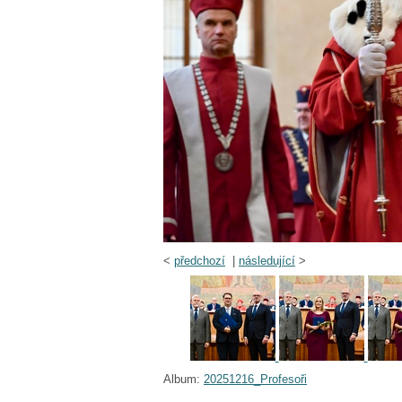
<
předchozí
|
následující
>
Album:
20251216_Profesoři