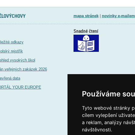
TĚLOVÝCHOVY
mapa stránek
|
novinky e-mailem
Snadné čtení
ležité odkazy
olský rejstřík
ehled vysokých škol
án veřejných zakázek 2026
evřená data
ORTÁL YOUR EUROPE
Používáme sou
Tyto webové stránky po
cílem vylepšení uživat
a reklam, analýzy návš
návštěvnosti.