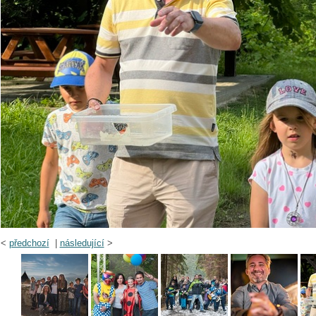
<
předchozí
|
následující
>