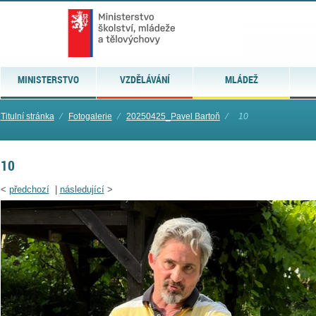
MINISTERSTVO
VZDĚLÁVÁNÍ
MLÁDEŽ
Titulní stránka
⁄
Fotogalerie
⁄
20250425_Pavel Bartoň
⁄
10
10
<
předchozí
|
následující
>