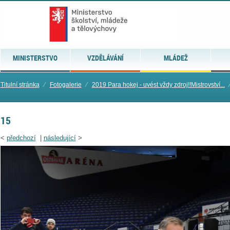
MINISTERSTVO
VZDĚLÁVÁNÍ
MLÁDEŽ
Titulní stránka
⁄
Fotogalerie
⁄
2019 Para hokej - uvést vždy zdroj!!Mistrovství...
15
<
předchozí
|
následující
>