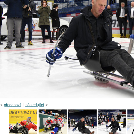
<
předchozí
|
následující
>