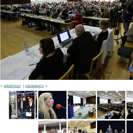
<
předchozí
|
následující
>