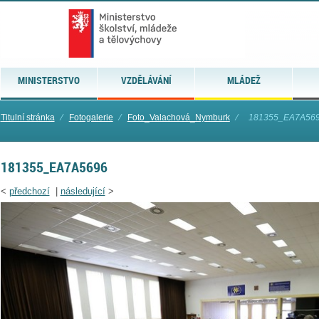
MINISTERSTVO
VZDĚLÁVÁNÍ
MLÁDEŽ
Titulní stránka
⁄
Fotogalerie
⁄
Foto_Valachová_Nymburk
⁄
181355_EA7A56
181355_EA7A5696
<
předchozí
|
následující
>