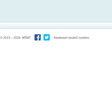
© 2013 – 2026 MŠMT
Nastavení soubrů cookies