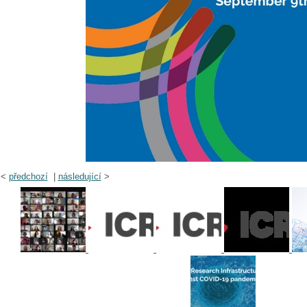
<
předchozí
|
následující
>