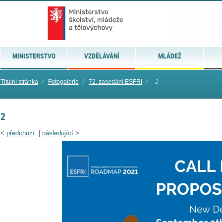
MINISTERSTVO
VZDĚLÁVÁNÍ
MLÁDEŽ
Titulní stránka
⁄
Fotogalerie
⁄
72. zasedání ESFRI
⁄
2
2
<
předchozí
|
následující
>