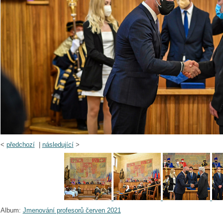
<
předchozí
|
následující
>
Album:
Jmenování profesorů červen 2021