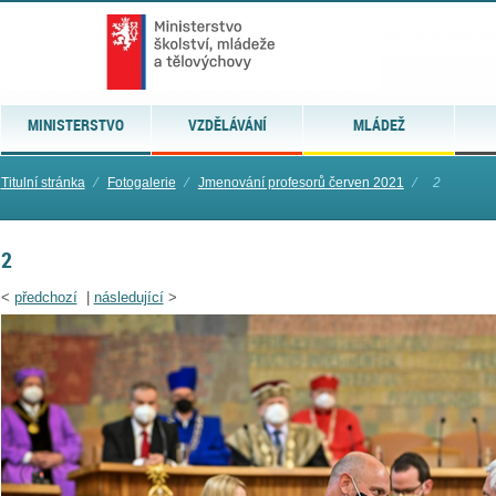
MINISTERSTVO
VZDĚLÁVÁNÍ
MLÁDEŽ
Titulní stránka
⁄
Fotogalerie
⁄
Jmenování profesorů červen 2021
⁄
2
2
<
předchozí
|
následující
>