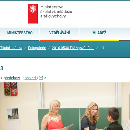
MINISTERSTVO
VZDĚLÁVÁNÍ
MLÁDEŽ
Titulní stránka
⁄
Fotogalerie
⁄
2016 0530 PM Vysvědčení
⁄
3
3
<
předchozí
|
následující
>