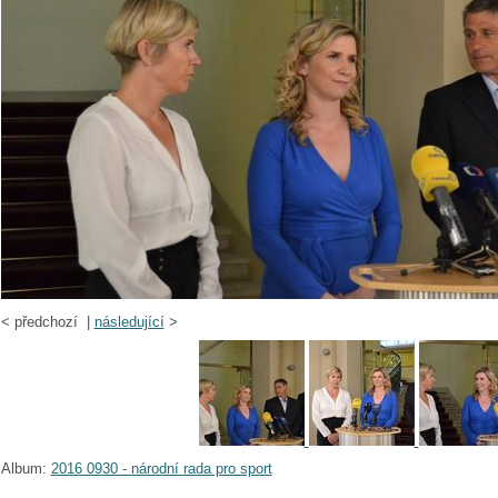
<
předchozí |
následující
>
Album:
2016 0930 - národní rada pro sport