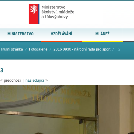
MINISTERSTVO
VZDĚLÁVÁNÍ
MLÁDEŽ
Titulní stránka
⁄
Fotogalerie
⁄
2016 0930 - národní rada pro sport
⁄
3
3
<
předchozí |
následující
>