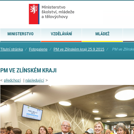
MINISTERSTVO
VZDĚLÁVÁNÍ
MLÁDEŽ
Titulní stránka
⁄
Fotogalerie
⁄
PM ve Zlínském kraji 25.9.2015
⁄
PM ve Zlínské
PM VE ZLÍNSKÉM KRAJI
<
předchozí
|
následující
>