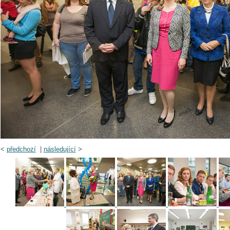
<
předchozí
|
následující
>