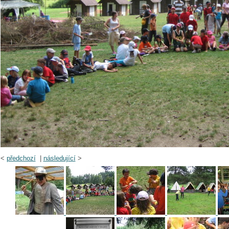
<
předchozí
|
následující
>