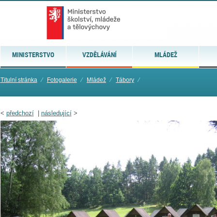
MINISTERSTVO
VZDĚLÁVÁNÍ
MLÁDEŽ
Titulní stránka
⁄
Fotogalerie
⁄
Mládež
⁄
Tábory
⁄
<
předchozí
|
následující
>