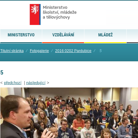
MINISTERSTVO
VZDĚLÁVÁNÍ
MLÁDEŽ
Titulní stránka
⁄
Fotogalerie
⁄
2016 0202 Pardubice
⁄
5
5
<
předchozí
|
následující
>