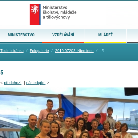
MINISTERSTVO
VZDĚLÁVÁNÍ
MLÁDEŽ
Titulní stránka
⁄
Fotogalerie
⁄
2019 07203 INtersteno
⁄
5
5
<
předchozí
|
následující
>