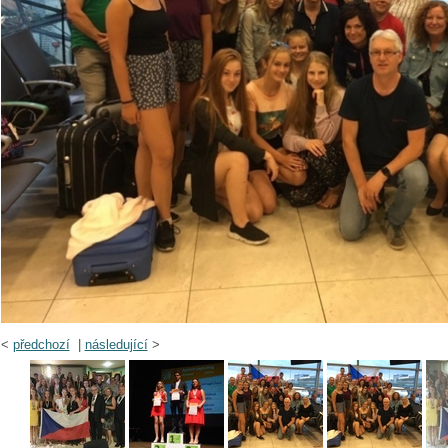
<
předchozí
|
následující
>