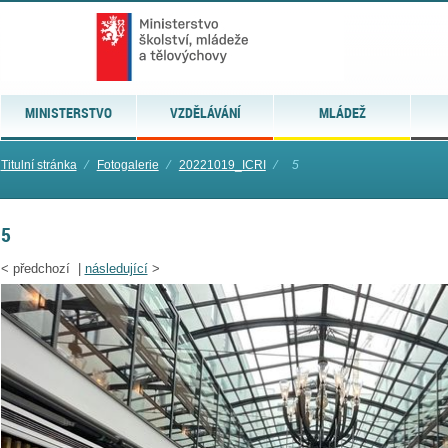
MINISTERSTVO
VZDĚLÁVÁNÍ
MLÁDEŽ
Titulní stránka
⁄
Fotogalerie
⁄
20221019_ICRI
⁄
5
5
<
předchozí |
následující
>