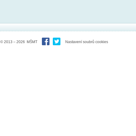
© 2013 – 2026 MŠMT
Nastavení soubrů cookies