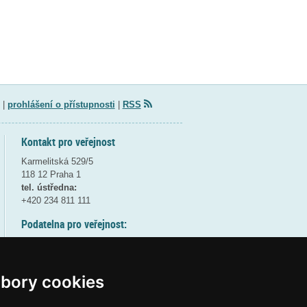
|
prohlášení o přístupnosti
|
RSS
Kontakt pro veřejnost
Karmelitská 529/5
118 12 Praha 1
tel. ústředna:
+420 234 811 111
Podatelna pro veřejnost:
pondělí a středa - 7:30-17:00
úterý a čtvrtek - 7:30-15:30
pátek - 7:30-14:00
bory cookies
8:30 - 9:30 - bezpečnostní přestávka