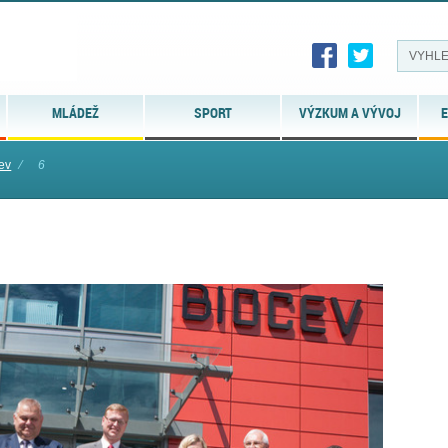
MLÁDEŽ
SPORT
VÝZKUM A VÝVOJ
E
ev
⁄
6