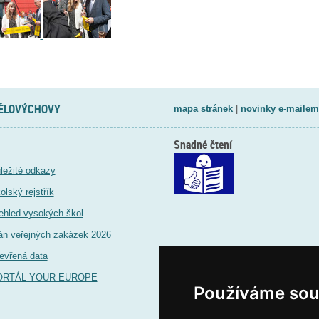
TĚLOVÝCHOVY
mapa stránek
|
novinky e-mailem
Snadné čtení
ležité odkazy
olský rejstřík
ehled vysokých škol
án veřejných zakázek 2026
evřená data
ORTÁL YOUR EUROPE
Používáme sou