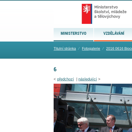
MINISTERSTVO
VZDĚLÁVÁNÍ
Titulní stránka
⁄
Fotogalerie
⁄
2016 0616 Bioc
6
<
předchozí
|
následující
>