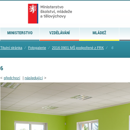
MINISTERSTVO
VZDĚLÁVÁNÍ
MLÁDEŽ
Titulní stránka
⁄
Fotogalerie
⁄
2016 0901 MŠ podpořené z FRK
⁄
6
6
<
předchozí
|
následující
>