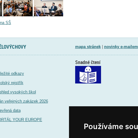
 na SŠ
TĚLOVÝCHOVY
mapa stránek
|
novinky e-mailem
Snadné čtení
ležité odkazy
olský rejstřík
ehled vysokých škol
án veřejných zakázek 2026
evřená data
ORTÁL YOUR EUROPE
Používáme sou