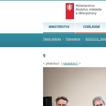
MINISTERSTVO
VZDĚLÁVÁNÍ
Titulní stránka
⁄
Fotogalerie
⁄
20231213_Semi
9
<
předchozí |
následující
>