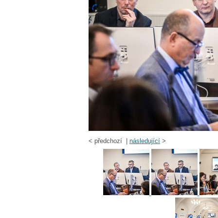
<
předchozí |
následující
>