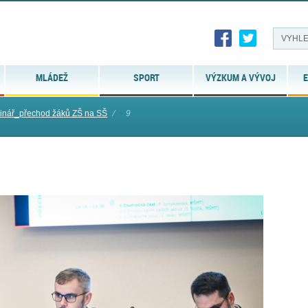
MLÁDEŽ
SPORT
VÝZKUM A VÝVOJ
E
nář_přechod žáků ZŠ na SŠ
⁄
9