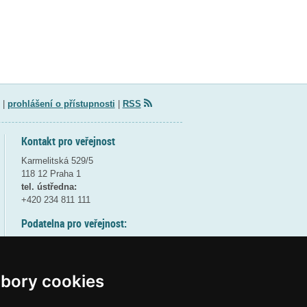
|
prohlášení o přístupnosti
|
RSS
Kontakt pro veřejnost
Karmelitská 529/5
118 12 Praha 1
tel. ústředna:
+420 234 811 111
Podatelna pro veřejnost:
pondělí a středa - 7:30-17:00
úterý a čtvrtek - 7:30-15:30
pátek - 7:30-14:00
bory cookies
8:30 - 9:30 - bezpečnostní přestávka