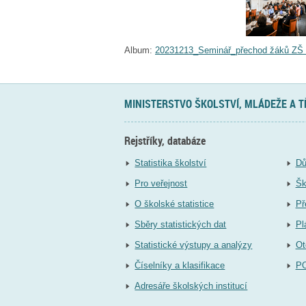
Album:
20231213_Seminář_přechod žáků ZŠ
MINISTERSTVO ŠKOLSTVÍ, MLÁDEŽE A 
Rejstříky, databáze
Statistika školství
Dů
Pro veřejnost
Šk
O školské statistice
Př
Sběry statistických dat
Pl
Statistické výstupy a analýzy
Ot
Číselníky a klasifikace
P
Adresáře školských institucí