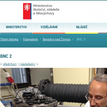
MINISTERSTVO
VZDĚLÁVÁNÍ
MLÁDEŽ
Titulní stránka
⁄
Fotogalerie
⁄
Benešov nad Černou
⁄
BNC 2
BNC 2
<
předchozí
|
následující
>