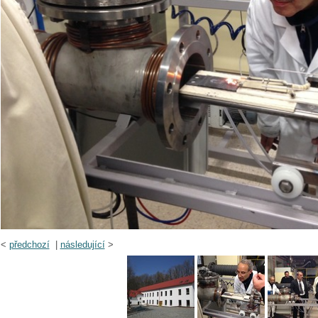
<
předchozí
|
následující
>