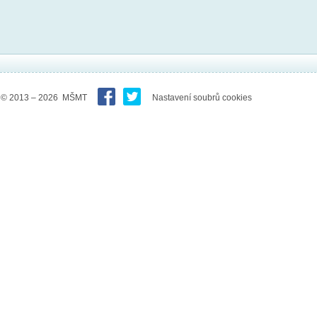
© 2013 – 2026 MŠMT
Nastavení soubrů cookies