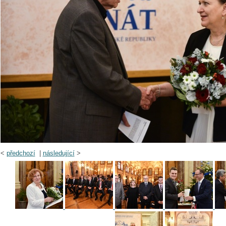
<
předchozí
|
následující
>