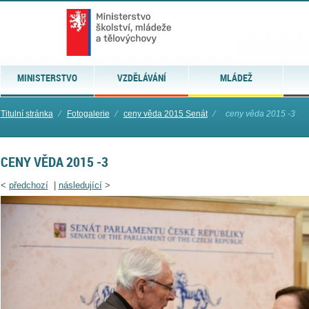
MINISTERSTVO
VZDĚLÁVÁNÍ
MLÁDEŽ
Titulní stránka
⁄
Fotogalerie
⁄
ceny věda 2015 Senát
⁄
ceny věda 2015 -3
CENY VĚDA 2015 -3
<
předchozí
|
následující
>