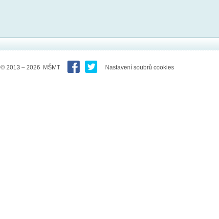
© 2013 – 2026 MŠMT
Nastavení soubrů cookies