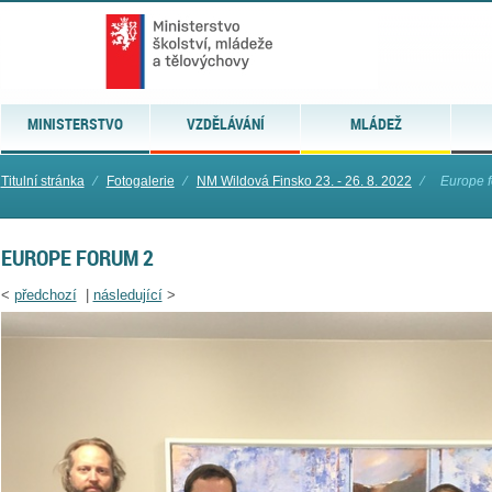
MINISTERSTVO
VZDĚLÁVÁNÍ
MLÁDEŽ
Titulní stránka
⁄
Fotogalerie
⁄
NM Wildová Finsko 23. - 26. 8. 2022
⁄
Europe 
EUROPE FORUM 2
<
předchozí
|
následující
>