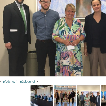
<
předchozí
|
následující
>