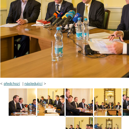
<
předchozí
|
následující
>