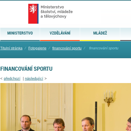
MINISTERSTVO
VZDĚLÁVÁNÍ
MLÁDEŽ
Titulní stránka
⁄
Fotogalerie
⁄
financování sportu
⁄
financování sportu
FINANCOVÁNÍ SPORTU
<
předchozí
|
následující
>