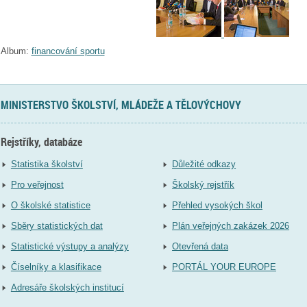
Album:
financování sportu
MINISTERSTVO ŠKOLSTVÍ, MLÁDEŽE A TĚLOVÝCHOVY
Rejstříky, databáze
Statistika školství
Důležité odkazy
Pro veřejnost
Školský rejstřík
O školské statistice
Přehled vysokých škol
Sběry statistických dat
Plán veřejných zakázek 2026
Statistické výstupy a analýzy
Otevřená data
Číselníky a klasifikace
PORTÁL YOUR EUROPE
Adresáře školských institucí