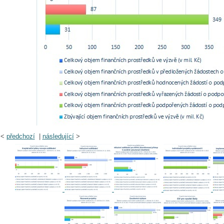
<
předchozí
|
následující
>