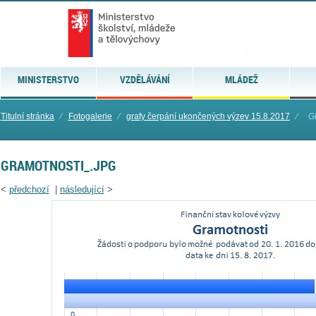
MINISTERSTVO
VZDĚLÁVÁNÍ
MLÁDEŽ
Titulní stránka
⁄
Fotogalerie
⁄
grafy čerpání ukončených výzev 15.8.2017
⁄
G
GRAMOTNOSTI_.JPG
<
předchozí
|
následující
>