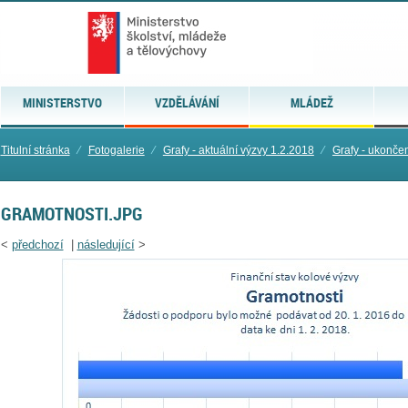
MINISTERSTVO
VZDĚLÁVÁNÍ
MLÁDEŽ
Titulní stránka
⁄
Fotogalerie
⁄
Grafy - aktuální výzvy 1.2.2018
⁄
Grafy - ukonče
GRAMOTNOSTI.JPG
<
předchozí
|
následující
>