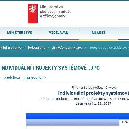
MINISTERSTVO
VZDĚLÁVÁNÍ
MLÁDEŽ
Titulní stránka
⁄
Fotogalerie
⁄
Grafy Aktuální výzvy
⁄
Individuální projekty sy
INDIVIDUÁLNÍ PROJEKTY SYSTÉMOVÉ_.JPG
<
předchozí
|
následující
>