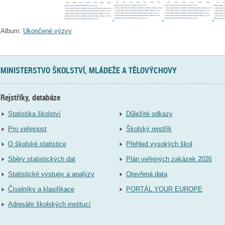
Album:
Ukončené výzvy
MINISTERSTVO ŠKOLSTVÍ, MLÁDEŽE A TĚLOVÝCHOVY
Rejstříky, databáze
Statistika školství
Důležité odkazy
Pro veřejnost
Školský rejstřík
O školské statistice
Přehled vysokých škol
Sběry statistických dat
Plán veřejných zakázek 2026
Statistické výstupy a analýzy
Otevřená data
Číselníky a klasifikace
PORTÁL YOUR EUROPE
Adresáře školských institucí