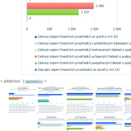
<
předchozí |
následující
>