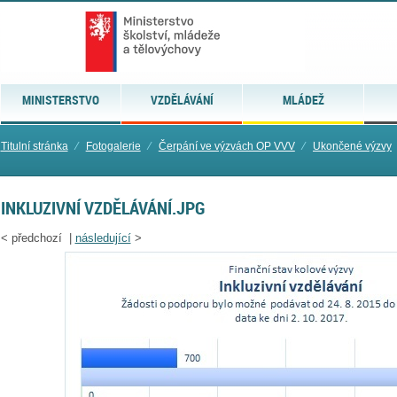
MINISTERSTVO
VZDĚLÁVÁNÍ
MLÁDEŽ
Titulní stránka
⁄
Fotogalerie
⁄
Čerpání ve výzvách OP VVV
⁄
Ukončené výzvy
INKLUZIVNÍ VZDĚLÁVÁNÍ.JPG
<
předchozí |
následující
>