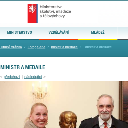
MINISTERSTVO
VZDĚLÁVÁNÍ
MLÁDEŽ
Titulní stránka
⁄
Fotogalerie
⁄
ministr a medaile
⁄
ministr a medaile
MINISTR A MEDAILE
<
předchozí
|
následující
>