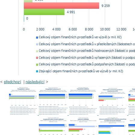
<
předchozí
|
následující
>