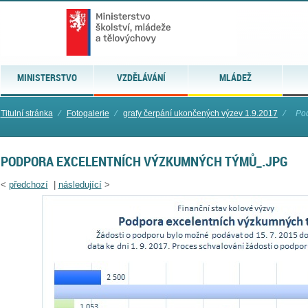
MINISTERSTVO
VZDĚLÁVÁNÍ
MLÁDEŽ
Titulní stránka
⁄
Fotogalerie
⁄
grafy čerpání ukončených výzev 1.9.2017
⁄
Pod
PODPORA EXCELENTNÍCH VÝZKUMNÝCH TÝMŮ_.JPG
<
předchozí
|
následující
>