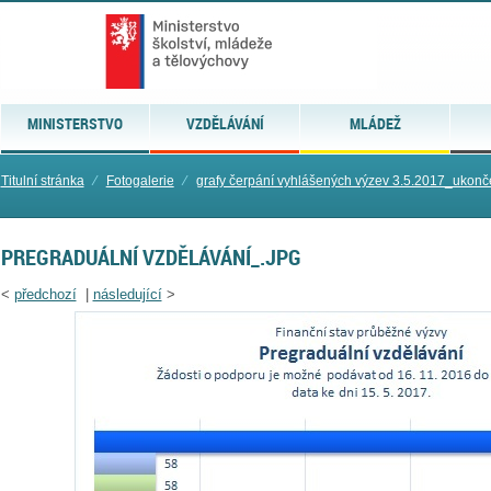
MINISTERSTVO
VZDĚLÁVÁNÍ
MLÁDEŽ
Titulní stránka
⁄
Fotogalerie
⁄
grafy čerpání vyhlášených výzev 3.5.2017_ukon
PREGRADUÁLNÍ VZDĚLÁVÁNÍ_.JPG
<
předchozí
|
následující
>