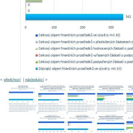
<
předchozí
|
následující
>