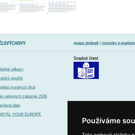
TĚLOVÝCHOVY
mapa stránek
|
novinky e-mailem
Snadné čtení
ležité odkazy
olský rejstřík
ehled vysokých škol
án veřejných zakázek 2026
evřená data
ORTÁL YOUR EUROPE
Používáme sou
Tyto webové stránky po