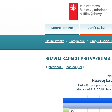
MINISTERSTVO
VZDĚLÁVÁNÍ
Titulní stránka
⁄
Fotogalerie
⁄
Grafy OP VVV -
ROZVOJ KAPACIT PRO VÝZKUM A
<
předchozí
|
následující
>