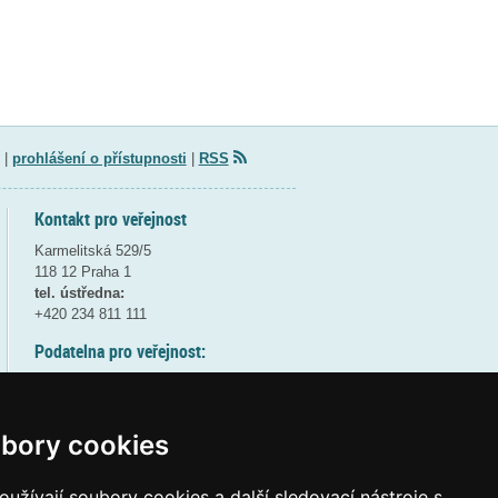
|
prohlášení o přístupnosti
|
RSS
Kontakt pro veřejnost
Karmelitská 529/5
118 12 Praha 1
tel. ústředna:
+420 234 811 111
Podatelna pro veřejnost:
pondělí a středa - 7:30-17:00
úterý a čtvrtek - 7:30-15:30
pátek - 7:30-14:00
bory cookies
8:30 - 9:30 - bezpečnostní přestávka
(více informací
ZDE
)
užívají soubory cookies a další sledovací nástroje s