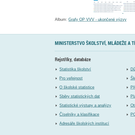
Album:
Grafy OP VVV - ukončené výzvy
MINISTERSTVO ŠKOLSTVÍ, MLÁDEŽE A 
Rejstříky, databáze
Statistika školství
Dů
Pro veřejnost
Šk
O školské statistice
Př
Sběry statistických dat
Pl
Statistické výstupy a analýzy
Ot
Číselníky a klasifikace
P
Adresáře školských institucí