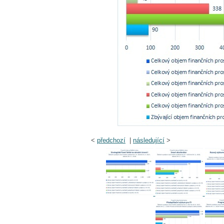
<
předchozí
|
následující
>