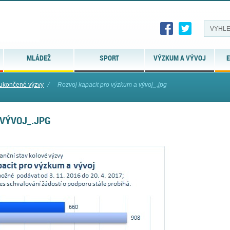
MLÁDEŽ
SPORT
VÝZKUM A VÝVOJ
E
 ukončené výzvy
⁄
Rozvoj kapacit pro výzkum a vývoj_.jpg
 VÝVOJ_.JPG