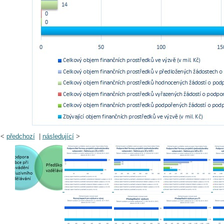
<
předchozí
|
následující
>