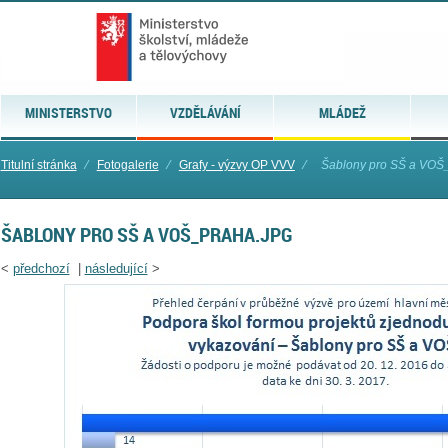
MINISTERSTVO
VZDĚLÁVÁNÍ
MLÁDEŽ
Titulní stránka
⁄
Fotogalerie
⁄
Grafy - výzvy OP VVV
⁄
Šablony pro SŠ a VOŠ
ŠABLONY PRO SŠ A VOŠ_PRAHA.JPG
<
předchozí
|
následující
>