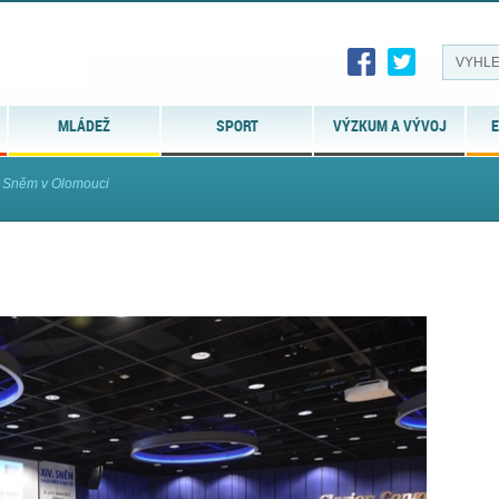
MLÁDEŽ
SPORT
VÝZKUM A VÝVOJ
E
Sněm v Olomouci