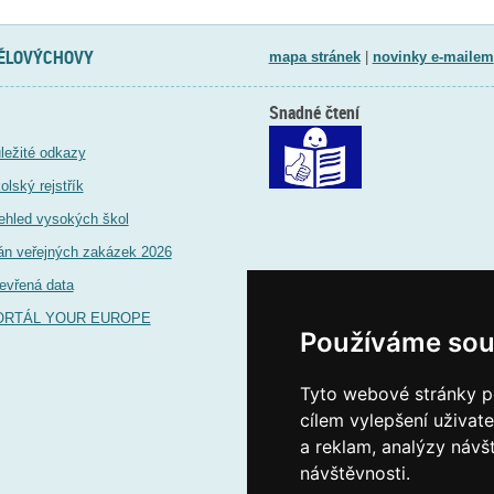
TĚLOVÝCHOVY
mapa stránek
|
novinky e-mailem
Snadné čtení
ležité odkazy
olský rejstřík
ehled vysokých škol
án veřejných zakázek 2026
evřená data
ORTÁL YOUR EUROPE
Používáme sou
Tyto webové stránky po
cílem vylepšení uživat
a reklam, analýzy návš
návštěvnosti.