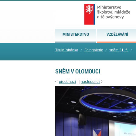
MINISTERSTVO
VZDĚLÁVÁNÍ
Titulní stránka
⁄
Fotogalerie
⁄
sněm 21. 5.
⁄
SNĚM V OLOMOUCI
<
předchozí
|
následující
>