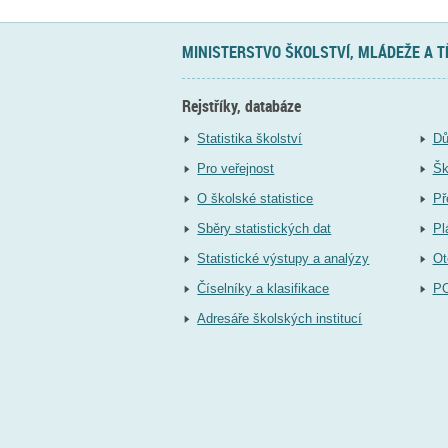
MINISTERSTVO ŠKOLSTVÍ, MLÁDEŽE A 
Rejstříky, databáze
Statistika školství
Dů
Pro veřejnost
Šk
O školské statistice
Př
Sběry statistických dat
Pl
Statistické výstupy a analýzy
Ot
Číselníky a klasifikace
P
Adresáře školských institucí