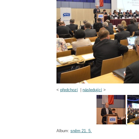
<
předchozí
|
následující
>
Album:
sněm 21. 5.