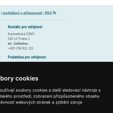
|
prohlášení o přístupnosti
|
RSS
Kontakt pro veřejnost
Karmelitská 529/5
118 12 Praha 1
tel. ústředna:
+420 234 811 111
Podatelna pro veřejnost:
pondělí a středa - 7:30-17:00
úterý a čtvrtek - 7:30-15:30
pátek - 7:30-14:00
bory cookies
8:30 - 9:30 - bezpečnostní přestávka
(více informací
ZDE
)
užívají soubory cookies a další sledovací nástroje s
elského prostředí, zobrazení přizpůsobeného obsahu
Elektronická podatelna:
těvnosti webových stránek a zjištění zdroje
posta@msmt
gov
cz
ID datové schránky:
vidaawt