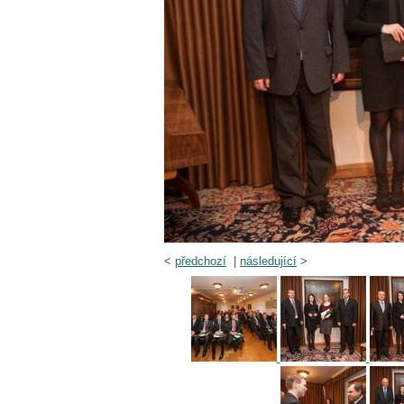
<
předchozí
|
následující
>