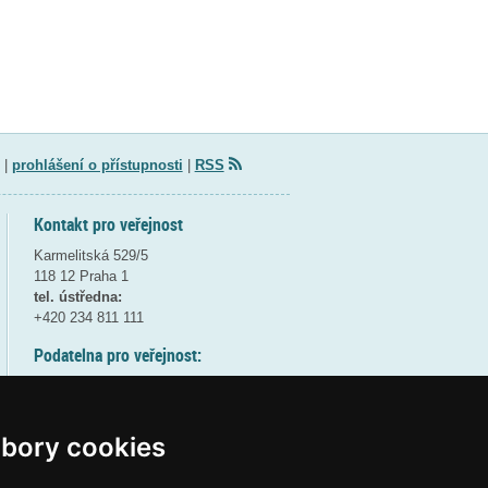
|
prohlášení o přístupnosti
|
RSS
Kontakt pro veřejnost
Karmelitská 529/5
118 12 Praha 1
tel. ústředna:
+420 234 811 111
Podatelna pro veřejnost:
pondělí a středa - 7:30-17:00
úterý a čtvrtek - 7:30-15:30
pátek - 7:30-14:00
bory cookies
8:30 - 9:30 - bezpečnostní přestávka