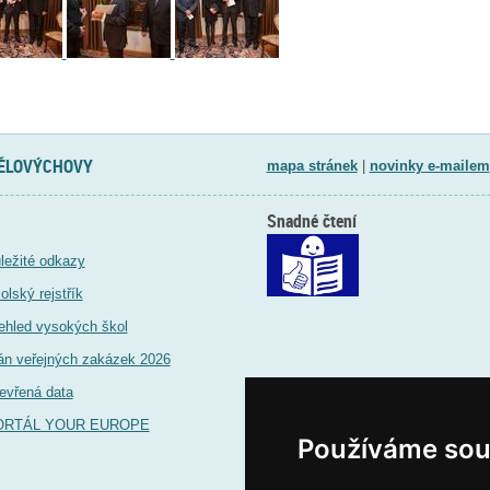
TĚLOVÝCHOVY
mapa stránek
|
novinky e-mailem
Snadné čtení
ležité odkazy
olský rejstřík
ehled vysokých škol
án veřejných zakázek 2026
evřená data
ORTÁL YOUR EUROPE
Používáme sou