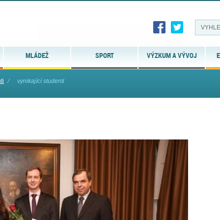
MLÁDEŽ
SPORT
VÝZKUM A VÝVOJ
E
ti
⁄
vynikající studenti