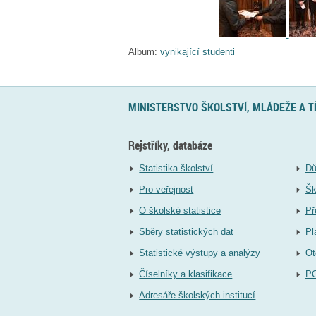
Album:
vynikající studenti
MINISTERSTVO ŠKOLSTVÍ, MLÁDEŽE A 
Rejstříky, databáze
Statistika školství
Dů
Pro veřejnost
Šk
O školské statistice
Př
Sběry statistických dat
Pl
Statistické výstupy a analýzy
Ot
Číselníky a klasifikace
P
Adresáře školských institucí