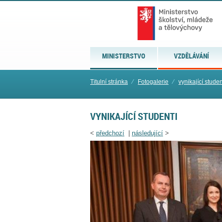
MINISTERSTVO
VZDĚLÁVÁNÍ
Titulní stránka
⁄
Fotogalerie
⁄
vynikající studen
VYNIKAJÍCÍ STUDENTI
<
předchozí
|
následující
>