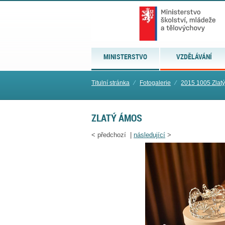
MINISTERSTVO
VZDĚLÁVÁNÍ
Titulní stránka
⁄
Fotogalerie
⁄
2015 1005 Zlat
ZLATÝ ÁMOS
<
předchozí |
následující
>