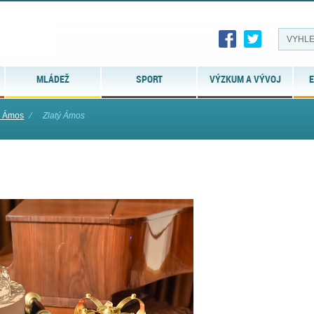
MLÁDEŽ
SPORT
VÝZKUM A VÝVOJ
E
ý Ámos
⁄
Zlatý Ámos