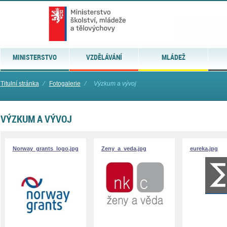
MINISTERSTVO
VZDĚLÁVÁNÍ
MLÁDEŽ
Titulní stránka
⁄
Fotogalerie
⁄
Výzkum a vývoj
VÝZKUM A VÝVOJ
Norway_grants_logo.jpg
Zeny_a_veda.jpg
eureka.jpg