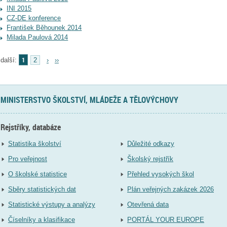
INI 2015
CZ-DE konference
František Běhounek 2014
Milada Paulová 2014
1
další:
2
›
››
MINISTERSTVO ŠKOLSTVÍ, MLÁDEŽE A TĚLOVÝCHOVY
Rejstříky, databáze
Statistika školství
Důležité odkazy
Pro veřejnost
Školský rejstřík
O školské statistice
Přehled vysokých škol
Sběry statistických dat
Plán veřejných zakázek 2026
Statistické výstupy a analýzy
Otevřená data
Číselníky a klasifikace
PORTÁL YOUR EUROPE