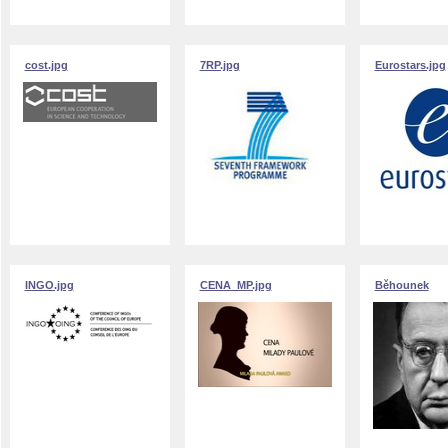
cost.jpg
7RP.jpg
Eurostars.jpg
INGO.jpg
CENA_MP.jpg
Běhounek