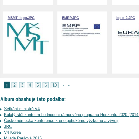
MSMT_logo.JPG
EMRP.JPG
logo_2.JPG
1
2
3
4
5
6
10
›
››
Album obsahuje tato podalba:
Setkání ministrů V4
Kulatý stůl k interim hodnocení rámcového programu Horizontu 2020 (2014
Česko-německá konference k energetickému výzkumu a vývoji
JRC
V4 Korea
Milada Paulová 2015