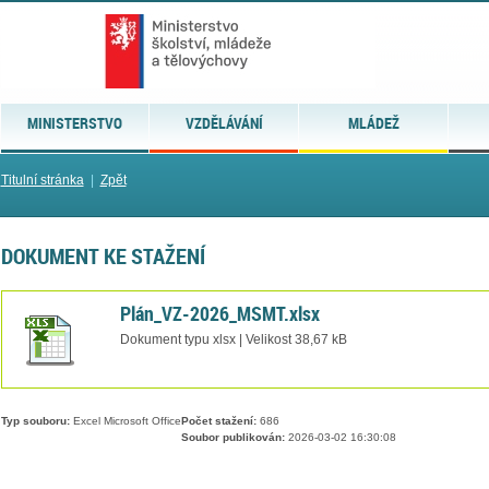
MINISTERSTVO
VZDĚLÁVÁNÍ
MLÁDEŽ
Titulní stránka
|
Zpět
DOKUMENT KE STAŽENÍ
Plán_VZ-2026_MSMT.xlsx
Dokument typu xlsx | Velikost 38,67 kB
Typ souboru:
Excel Microsoft Office
Počet stažení:
686
Soubor publikován:
2026-03-02 16:30:08