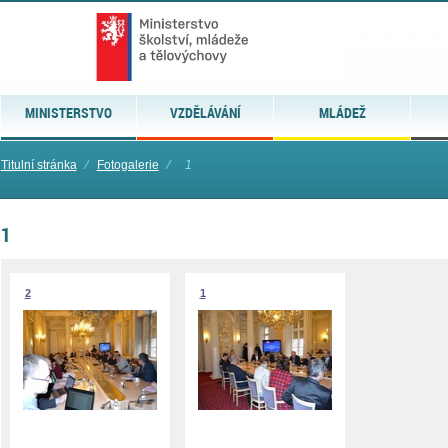
MINISTERSTVO
VZDĚLÁVÁNÍ
MLÁDEŽ
Titulní stránka
⁄
Fotogalerie
⁄
1
1
2
1