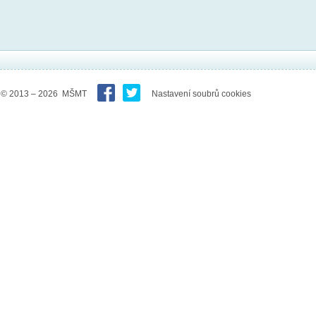
© 2013 – 2026 MŠMT
Nastavení soubrů cookies