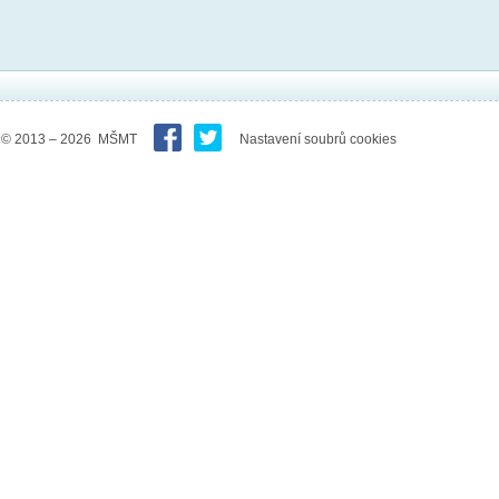
© 2013 – 2026 MŠMT
Nastavení soubrů cookies