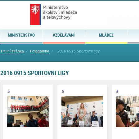
MINISTERSTVO
VZDĚLÁVÁNÍ
MLÁDEŽ
Titulní stránka
⁄
Fotogalerie
⁄
2016 0915 Sportovni ligy
2016 0915 SPORTOVNI LIGY
6
5
4