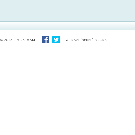
© 2013 – 2026 MŠMT
Nastavení soubrů cookies