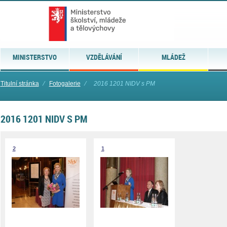
MINISTERSTVO
VZDĚLÁVÁNÍ
MLÁDEŽ
Titulní stránka
⁄
Fotogalerie
⁄
2016 1201 NIDV s PM
2016 1201 NIDV S PM
2
1