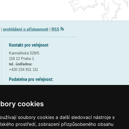
|
prohlášení o přístupnosti
|
RSS
Kontakt pro veřejnost
Karmelitská 529/5
118 12 Praha 1
tel. ústředna:
+420 234 811 111
Podatelna pro veřejnost:
pondělí a středa - 7:30-17:00
úterý a čtvrtek - 7:30-15:30
pátek - 7:30-14:00
bory cookies
8:30 - 9:30 - bezpečnostní přestávka
(více informací
ZDE
)
užívají soubory cookies a další sledovací nástroje s
elského prostředí, zobrazení přizpůsobeného obsahu
Elektronická podatelna: