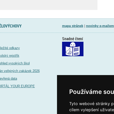
TĚLOVÝCHOVY
mapa stránek
|
novinky e-mailem
Snadné čtení
ležité odkazy
olský rejstřík
ehled vysokých škol
án veřejných zakázek 2026
evřená data
ORTÁL YOUR EUROPE
Používáme sou
Tyto webové stránky po
cílem vylepšení uživat