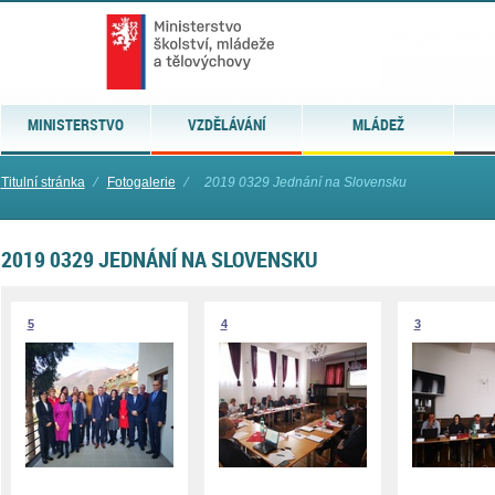
MINISTERSTVO
VZDĚLÁVÁNÍ
MLÁDEŽ
Titulní stránka
⁄
Fotogalerie
⁄
2019 0329 Jednání na Slovensku
2019 0329 JEDNÁNÍ NA SLOVENSKU
5
4
3