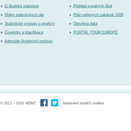
O školské statistice
Přehled vysokých škol
Sběry statistických dat
Plán veřejných zakázek 2026
Statistické výstupy a analýzy
Otevřená data
Číselníky a klasifikace
PORTÁL YOUR EUROPE
Adresáře školských institucí
© 2013 – 2026 MŠMT
Nastavení soubrů cookies