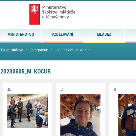
MINISTERSTVO
VZDĚLÁVÁNÍ
MLÁDEŽ
Titulní stránka
⁄
Fotogalerie
⁄
20230605_M. Kocur
20230605_M. KOCUR
10
9
8