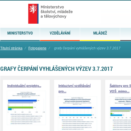
MINISTERSTVO
VZDĚLÁVÁNÍ
MLÁDEŽ
Titulní stránka
⁄
Fotogalerie
⁄
grafy čerpání vyhlášených výzev 3.7.2017
GRAFY ČERPÁNÍ VYHLÁŠENÝCH VÝZEV 3.7.2017
Individuální projekty...
Inkluzivní vzdělávání
Šablony pro S
pro...
VOŠ_mimo...