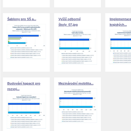
Šablony pro SŠ a...
Vyšší odborné
Implementac
školy_07.jpg
krajských...
Budování kapacit pro
Mezinárodní mobilita...
rozvoj...