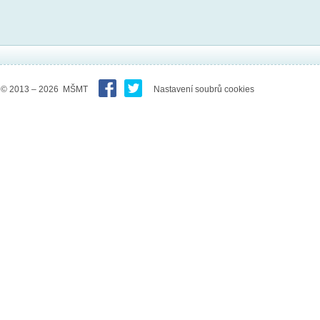
© 2013 – 2026 MŠMT
Nastavení soubrů cookies